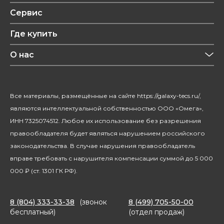
Техника для кухни
Обзоры
Сервис
Уход за одеждой
Рецепты
Где купить
Уход за волосами
Конфиденциальность
Красота и здоровье
О нас
Уход за домом
О бренде
Климатическая техника
Новости
Все материалы, размещённые на сайте https://galaxy-tecs.ru/,
Посуда
Блогерам
являются интеллектуальной собственностью ООО «Омега»,
Благотворительность
ИНН 7325074512. Любое их использование без разрешения
правообладателя будет являться нарушением российского
законодательства. В случае нарушения правообладатель
вправе требовать с нарушителя компенсации суммой до 5 000
000 ₽ (ст. 1301 ГК РФ).
8 (804) 333-33-38
(звонок
8 (499) 705-50-00
бесплатный)
(отдел продаж)