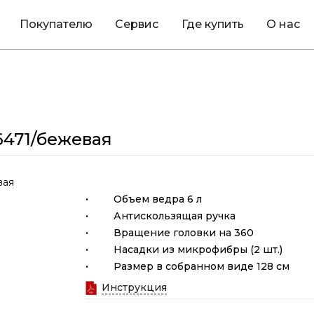
Покупателю
Сервис
Где купить
О нас
6471/бежевая
·
Объем ведра 6 л
·
Антискользящая ручка
·
Вращение головки на 360
·
Насадки из микрофибры (2 шт.)
·
Размер в собранном виде 128 см
Инструкция