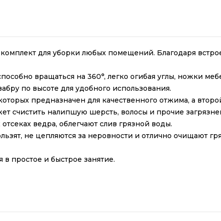
й комплект для уборки любых помещений. Благодаря встр
особно вращаться на 360°, легко огибая углы, ножки меб
абру по высоте для удобного использования.
 которых предназначен для качественного отжима, а второ
т счистить налипшую шерсть, волосы и прочие загрязне
отсеках ведра, облегчают слив грязной воды.
ользят, не цепляются за неровности и отлично очищают гр
 в простое и быстрое занятие.