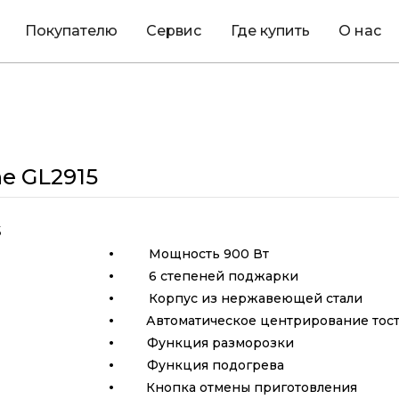
Покупателю
Сервис
Где купить
О нас
ne GL2915
·
Мощность 900 Вт
·
6 степеней поджарки
·
Корпус из нержавеющей стали
·
Автоматическое центрирование тос
·
Функция разморозки
·
Функция подогрева
·
Кнопка отмены приготовления