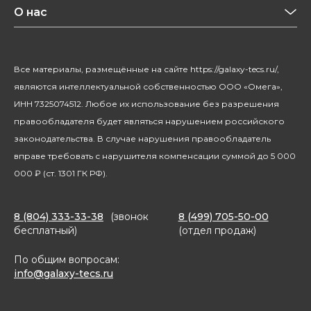
Красота и здоровье
О нас
Уход за домом
О бренде
Климатическая техника
Новости
Все материалы, размещённые на сайте https://galaxy-tecs.ru/,
Посуда
Блогерам
являются интеллектуальной собственностью ООО «Омега»,
Благотворительность
ИНН 7325074512. Любое их использование без разрешения
правообладателя будет являться нарушением российского
законодательства. В случае нарушения правообладатель
вправе требовать с нарушителя компенсации суммой до 5 000
000 ₽ (ст. 1301 ГК РФ).
8 (804) 333-33-38
(звонок
8 (499) 705-50-00
бесплатный)
(отдел продаж)
По общим вопросам:
info@galaxy-tecs.ru