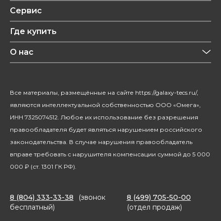
Техника для кухни
Обзоры
Сервис
Уход за одеждой
Рецепты
Где купить
Уход за волосами
Конфиденциальность
Красота и здоровье
О нас
Уход за домом
О бренде
Климатическая техника
Новости
Все материалы, размещённые на сайте https://galaxy-tecs.ru/,
Посуда
Блогерам
являются интеллектуальной собственностью ООО «Омега»,
Благотворительность
ИНН 7325074512. Любое их использование без разрешения
правообладателя будет являться нарушением российского
законодательства. В случае нарушения правообладатель
вправе требовать с нарушителя компенсации суммой до 5 000
000 ₽ (ст. 1301 ГК РФ).
8 (804) 333-33-38
(звонок
8 (499) 705-50-00
бесплатный)
(отдел продаж)