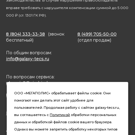
законодательства. В случае нарушения правообладатель
вправе требовать с нарушителя компенсации суммой до 5 000
000 ₽ (ст. 1301 ГК РФ).
8 (804) 333-33-38
(звонок
8 (499) 705-50-00
бесплатный)
(отдел продаж)
По общим вопросам:
info@galaxy-tecs.ru
По вопросам сервиса:
ulservis2@simbirsk-crown.ru
ООО «МЕГАПОЛИС» обрабатывает файлы cookie. Они
8(962)633-02-15 (чат в MAX)
помогают нам делать этот сайт удобнее для
пользователей. Продолжая работу с сайтом galaxy-tecs.ru,
Конфиденциальность
вы соглашаетесь с
Политикой
обработки персональных
данных и обработкой файлов cookie вашего браузера.
Давайте дружить
Однако вы можете запретить обработку некоторых типов