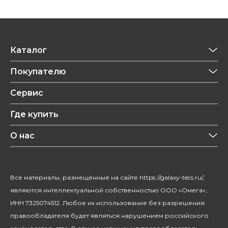
Каталог
Приготовление напитков
Покупателю
Техника для кухни
Обзоры
Сервис
Уход за одеждой
Рецепты
Где купить
Уход за волосами
Конфиденциальность
Красота и здоровье
О нас
Уход за домом
О бренде
Климатическая техника
Новости
Все материалы, размещённые на сайте https://galaxy-tecs.ru/,
Посуда
Блогерам
являются интеллектуальной собственностью ООО «Омега»,
Благотворительность
ИНН 7325074512. Любое их использование без разрешения
правообладателя будет являться нарушением российского