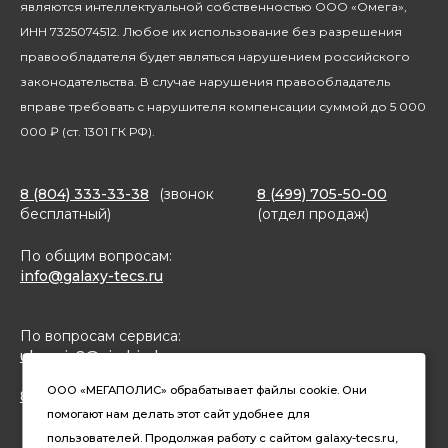
являются интеллектуальной собственностью ООО «Омега»,
Благотворительность
ИНН 7325074512. Любое их использование без разрешения
правообладателя будет являться нарушением российского
законодательства. В случае нарушения правообладатель
вправе требовать с нарушителя компенсации суммой до 5 000
000 ₽ (ст. 1301 ГК РФ).
8 (804) 333-33-38
(звонок
8 (499) 705-50-00
бесплатный)
(отдел продаж)
По общим вопросам:
info@galaxy-tecs.ru
По вопросам сервиса:
ulservis2@simbirsk-crown.ru
ООО «МЕГАПОЛИС» обрабатывает файлы cookie. Они
8(962)633-02-15 (чат в MAX)
помогают нам делать этот сайт удобнее для
пользователей. Продолжая работу с сайтом galaxy-tecs.ru,