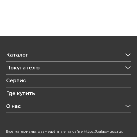
Каталог
Приготовление напитков
Покупателю
Техника для кухни
Обзоры
Сервис
Уход за одеждой
Рецепты
Где купить
Уход за волосами
Конфиденциальность
Красота и здоровье
О нас
Уход за домом
О бренде
Климатическая техника
Новости
Все материалы, размещённые на сайте https://galaxy-tecs.ru/,
Посуда
Блогерам