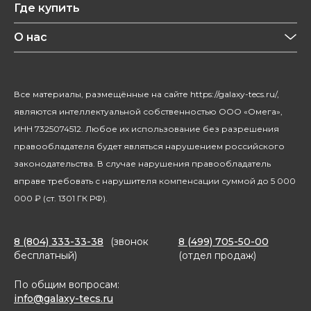
Где купить
Уход за волосами
Конфиденциальность
Красота и здоровье
О нас
Уход за домом
О бренде
Климатическая техника
Новости
Все материалы, размещённые на сайте https://galaxy-tecs.ru/,
Посуда
Блогерам
являются интеллектуальной собственностью ООО «Омега»,
Благотворительность
ИНН 7325074512. Любое их использование без разрешения
правообладателя будет являться нарушением российского
законодательства. В случае нарушения правообладатель
вправе требовать с нарушителя компенсации суммой до 5 000
000 ₽ (ст. 1301 ГК РФ).
8 (804) 333-33-38
(звонок
8 (499) 705-50-00
бесплатный)
(отдел продаж)
По общим вопросам:
info@galaxy-tecs.ru