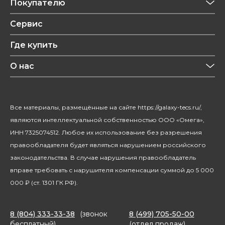
Покупателю
Техника для кухни
Обзоры
Сервис
Уход за одеждой
Рецепты
Где купить
Уход за волосами
Конфиденциальность
Красота и здоровье
О нас
Уход за домом
О бренде
Климатическая техника
Новости
Все материалы, размещённые на сайте https://galaxy-tecs.ru/,
Посуда
Блогерам
являются интеллектуальной собственностью ООО «Омега»,
Благотворительность
ИНН 7325074512. Любое их использование без разрешения
правообладателя будет являться нарушением российского
законодательства. В случае нарушения правообладатель
вправе требовать с нарушителя компенсации суммой до 5 000
000 ₽ (ст. 1301 ГК РФ).
8 (804) 333-33-38
(звонок
8 (499) 705-50-00
бесплатный)
(отдел продаж)