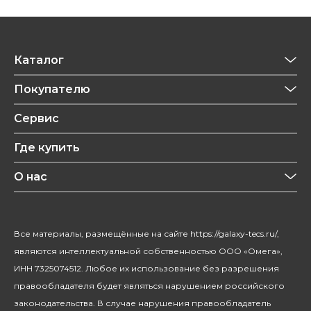
Каталог
Приготовление напитков
Покупателю
Техника для кухни
Обзоры
Сервис
Уход за одеждой
Рецепты
Где купить
Уход за волосами
Конфиденциальность
Красота и здоровье
О нас
Уход за домом
О бренде
Климатическая техника
Новости
Все материалы, размещённые на сайте https://galaxy-tecs.ru/,
Посуда
Блогерам
являются интеллектуальной собственностью ООО «Омега»,
Благотворительность
ИНН 7325074512. Любое их использование без разрешения
правообладателя будет являться нарушением российского
законодательства. В случае нарушения правообладатель