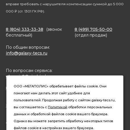
вправе требовать с нарушителя компенсации суммой до 5 000
000 ₽ (ст. 1301 ГК РФ).
8 (804) 333-33-38
(звонок
8 (499) 705-50-00
бесплатный)
(отдел продаж)
По общим вопросам:
info@galaxy-tecs.ru
По вопросам сервиса:
ulservis2@simbirsk-crown.ru
ООО «МЕГАПОЛИС» обрабатывает файлы cookie. Они
8(962)633-02-15 (чат в MAX)
помогают нам делать этот сайт удобнее для
пользователей. Продолжая работу с сайтом galaxy-tecs.ru,
Конфиденциальность
вы соглашаетесь с
Политикой
обработки персональных
данных и обработкой файлов cookie вашего браузера.
Давайте дружить
Однако вы можете запретить обработку некоторых типов
файлов cookie в настройках вашего браузера.