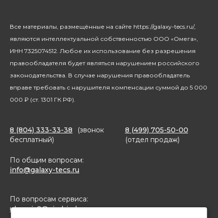
Уход за домом
О бренде
Климатическая техника
Новости
Все материалы, размещённые на сайте https://galaxy-tecs.ru/,
Посуда
Блогерам
являются интеллектуальной собственностью ООО «Омега»,
Благотворительность
ИНН 7325074512. Любое их использование без разрешения
правообладателя будет являться нарушением российского
законодательства. В случае нарушения правообладатель
вправе требовать с нарушителя компенсации суммой до 5 000
000 ₽ (ст. 1301 ГК РФ).
8 (804) 333-33-38
(звонок
8 (499) 705-50-00
бесплатный)
(отдел продаж)
По общим вопросам:
info@galaxy-tecs.ru
По вопросам сервиса:
ulservis2@simbirsk-crown.ru