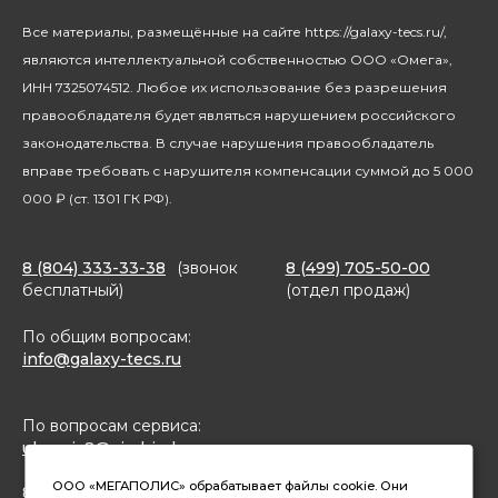
Климатическая техника
Новости
Все материалы, размещённые на сайте https://galaxy-tecs.ru/,
Посуда
Блогерам
являются интеллектуальной собственностью ООО «Омега»,
Благотворительность
ИНН 7325074512. Любое их использование без разрешения
правообладателя будет являться нарушением российского
законодательства. В случае нарушения правообладатель
вправе требовать с нарушителя компенсации суммой до 5 000
000 ₽ (ст. 1301 ГК РФ).
8 (804) 333-33-38
(звонок
8 (499) 705-50-00
бесплатный)
(отдел продаж)
По общим вопросам:
info@galaxy-tecs.ru
По вопросам сервиса:
ulservis2@simbirsk-crown.ru
ООО «МЕГАПОЛИС» обрабатывает файлы cookie. Они
8(962)633-02-15 (чат в MAX)