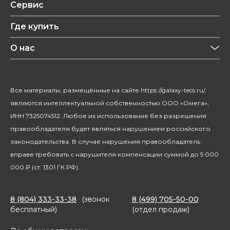
Обзоры
Сервис
Уход за одеждой
Рецепты
Где купить
Уход за волосами
Конфиденциальность
Красота и здоровье
О нас
Уход за домом
О бренде
Климатическая техника
Новости
Все материалы, размещённые на сайте https://galaxy-tecs.ru/,
Посуда
Блогерам
являются интеллектуальной собственностью ООО «Омега»,
Благотворительность
ИНН 7325074512. Любое их использование без разрешения
правообладателя будет являться нарушением российского
законодательства. В случае нарушения правообладатель
вправе требовать с нарушителя компенсации суммой до 5 000
000 ₽ (ст. 1301 ГК РФ).
8 (804) 333-33-38
(звонок
8 (499) 705-50-00
бесплатный)
(отдел продаж)