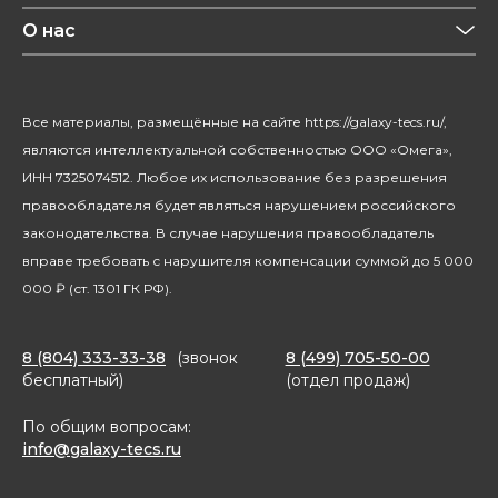
Конфиденциальность
Красота и здоровье
О нас
Уход за домом
О бренде
Климатическая техника
Новости
Все материалы, размещённые на сайте https://galaxy-tecs.ru/,
Посуда
Блогерам
являются интеллектуальной собственностью ООО «Омега»,
Благотворительность
ИНН 7325074512. Любое их использование без разрешения
правообладателя будет являться нарушением российского
законодательства. В случае нарушения правообладатель
вправе требовать с нарушителя компенсации суммой до 5 000
000 ₽ (ст. 1301 ГК РФ).
8 (804) 333-33-38
(звонок
8 (499) 705-50-00
бесплатный)
(отдел продаж)
По общим вопросам:
info@galaxy-tecs.ru